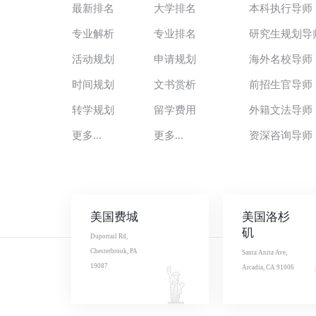
最新排名
大学排名
本科执行导师
专业解析
专业排名
研究生规划导
活动规划
申请规划
海外名校导师
时间规划
文书赏析
前招生官导师
转学规划
留学费用
外籍文法导师
更多...
更多...
资深咨询导师
美国费城
美国洛杉
矶
Duportail Rd,
Chesterbrook, PA
Santa Anita Ave,
19087
Arcadia, CA 91006