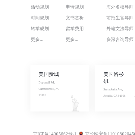
活动规划
申请规划
海外名校导师
时间规划
文书赏析
前招生官导师
转学规划
留学费用
外籍文法导师
更多...
更多...
资深咨询导师
美国费城
美国洛杉
矶
Duportail Rd,
Chesterbrook, PA
Santa Anita Ave,
19087
Arcadia, CA 91006
京ICP备14005662号-1
京公网安备11010802045