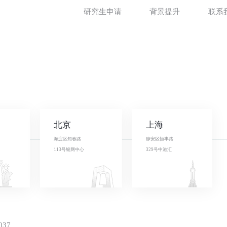
研究生申请
背景提升
联系
北京
上海
海淀区知春路
静安区恒丰路
113号银网中心
329号中港汇
037