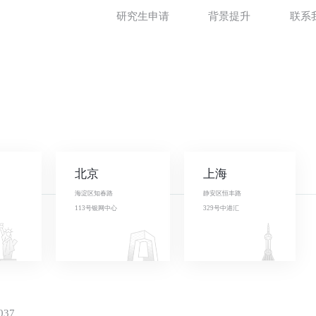
研究生申请
背景提升
联系
北京
上海
海淀区知春路
静安区恒丰路
113号银网中心
329号中港汇
037