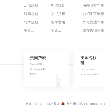
活动规划
申请规划
海外名校导师
时间规划
文书赏析
前招生官导师
转学规划
留学费用
外籍文法导师
更多...
更多...
资深咨询导师
美国费城
美国洛杉
矶
Duportail Rd,
Chesterbrook, PA
Santa Anita Ave,
19087
Arcadia, CA 91006
京ICP备14005662号-1
京公网安备11010802045