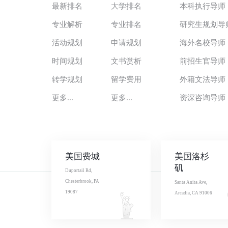
最新排名
大学排名
本科执行导师
专业解析
专业排名
研究生规划导
活动规划
申请规划
海外名校导师
时间规划
文书赏析
前招生官导师
转学规划
留学费用
外籍文法导师
更多...
更多...
资深咨询导师
美国费城
美国洛杉
矶
Duportail Rd,
Chesterbrook, PA
Santa Anita Ave,
19087
Arcadia, CA 91006