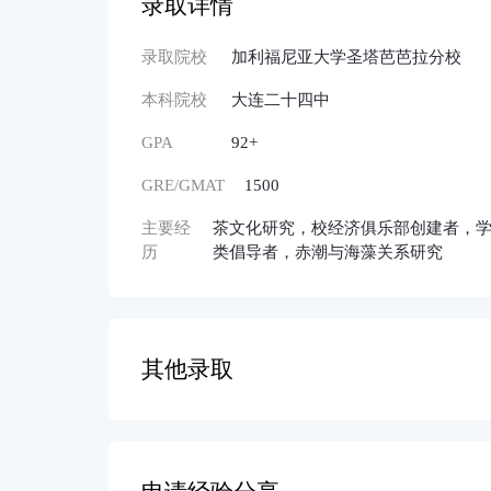
录取详情
录取院校
加利福尼亚大学圣塔芭芭拉分校
本科院校
大连二十四中
GPA
92+
GRE/GMAT
1500
主要经
茶文化研究，校经济俱乐部创建者，
历
类倡导者，赤潮与海藻关系研究
其他录取