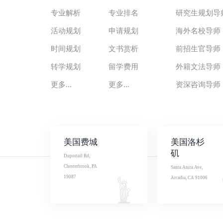
专业解析
专业排名
研究生规划导
活动规划
申请规划
海外名校导师
时间规划
文书赏析
前招生官导师
转学规划
留学费用
外籍文法导师
更多...
更多...
资深咨询导师
美国费城
美国洛杉
矶
Duportail Rd,
Chesterbrook, PA
Santa Anita Ave,
19087
Arcadia, CA 91006