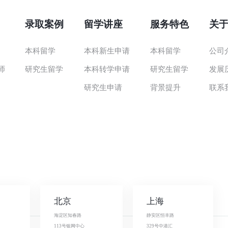
录取案例
留学讲座
服务特色
关
本科留学
本科新生申请
本科留学
公司
师
研究生留学
本科转学申请
研究生留学
发展
研究生申请
背景提升
联系
北京
上海
海淀区知春路
静安区恒丰路
113号银网中心
329号中港汇