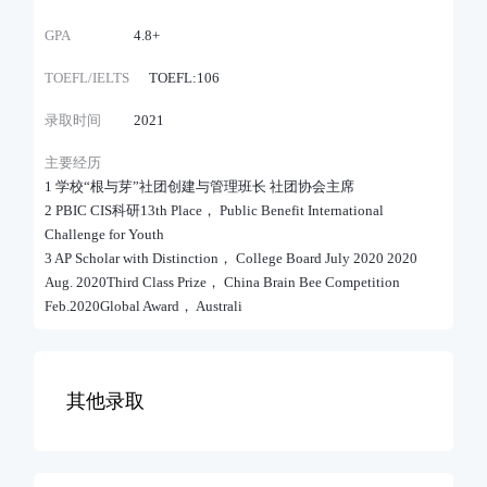
GPA
4.8+
TOEFL/IELTS
TOEFL:106
录取时间
2021
主要经历
1 学校“根与芽”社团创建与管理班长 社团协会主席
2 PBIC CIS科研13th Place， Public Benefit International
Challenge for Youth
3 AP Scholar with Distinction， College Board July 2020 2020
Aug. 2020Third Class Prize， China Brain Bee Competition
Feb.2020Global Award， Australi
其他录取