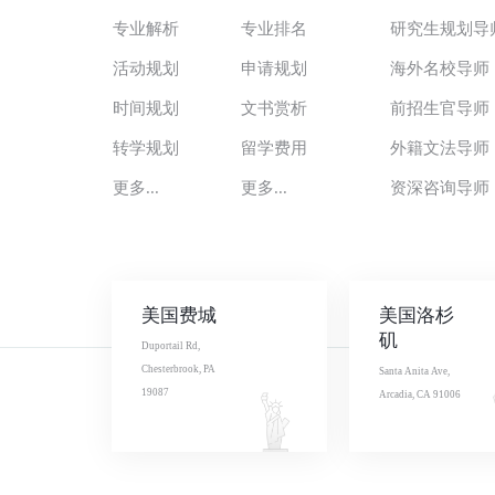
专业解析
专业排名
研究生规划导
活动规划
申请规划
海外名校导师
时间规划
文书赏析
前招生官导师
转学规划
留学费用
外籍文法导师
更多...
更多...
资深咨询导师
美国费城
美国洛杉
矶
Duportail Rd,
Chesterbrook, PA
Santa Anita Ave,
19087
Arcadia, CA 91006