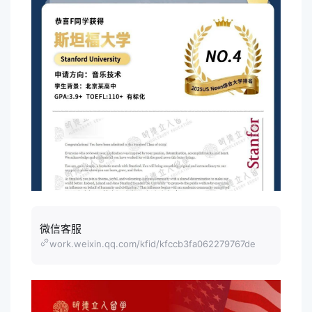
微信客服
work.weixin.qq.com/kfid/kfccb3fa062279767de