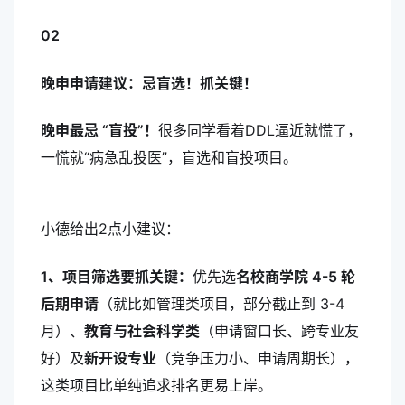
02
晚申申请建议：忌盲选！抓关键！
晚申最忌 “盲投”！
很多同学看着DDL逼近就慌了，
一慌就“病急乱投医”，盲选和盲投项目。
小德给出2点小建议：
1、项目筛选要抓关键：
优先选
名校商学院 4-5 轮
后期申请
（就比如管理类项目，部分截止到 3-4
月）、
教育与社会科学类
（申请窗口长、跨专业友
好）及
新开设专业
（竞争压力小、申请周期长），
这类项目比单纯追求排名更易上岸。