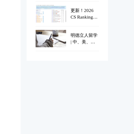
榜！ | 明德立
更新！2026
人留学
CS Rankings
排名！清华
1、上交2、卡
明德立人留学
梅3...UIUC比
| 中、美、
MIT还厉害？
英、加、新等
国际高中学制
差异：读几
年、学什么、
怎么申美本？