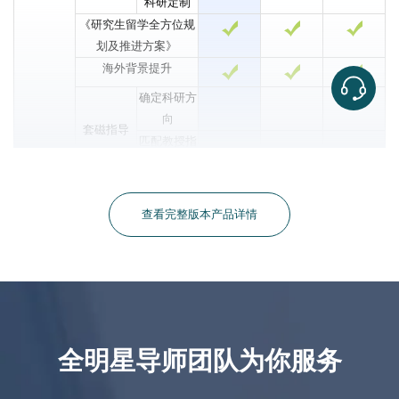
科研定制
《研究生留学全方位规
划及推进方案》
海外背景提升
确定科研方
向
套磁指导
匹配教授指
导
职业规划
海外导师1V1美国大学
查看完整版本产品详情
深度剖析
Dream schools 专业信息
院校选择
解析
&
科学选校/专业定位
专业定位
定制选校方案
全明星导师团队为你服务
申请专业数量
1
1-2
1-3
申请学校数量
10
12
12