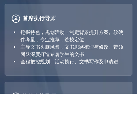
文书头脑风暴
简历/CV写作与升华
首席执行导师
PS/Essay 写作与升华
文书创意写
挖掘特色，规划活动，制定背景提升方案。软硬
推荐信辅导与修改
作
件考量，专业推荐，选校定位
外籍文法导师文书校对
主导文书头脑风暴，文书思路梳理与修改。带领
润色
团队深度打造专属学生的文书
文书审核委员会团审
全程把控规划、活动执行、文书写作及申请进
网申填写/审核/提交
成绩单认证及寄送（如
网申填写
需要）
&
标化考试成绩送分
提交
海外名校导师
针对申请的其他个性化
海外院校指导及选专业指导
指导
全程参与学生规划及文书
最新面经资源
面试辅导
&
面试礼仪技巧
模拟