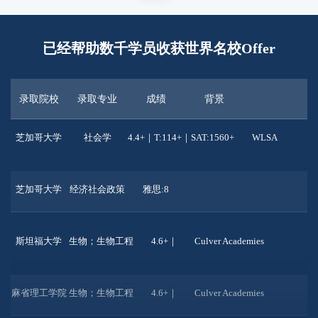
西北大学
ISP综合科学项目
44/45｜T116+｜SAT:1540+
已经帮助数千学员收获世界名校Offer
新加坡高中IB
耶鲁大学
Ethics,PoliticsandEcobnomics
录取院校
录取专业
成绩
背景
GPA:4.8+｜T:110+｜SAT:1400+
匈牙利某高中
芝加哥大学
社会学
4.4+｜T:114+｜SAT:1560+
WLSA
芝加哥大学
经济社会政策
雅思:8
英国私立高中 Concord College Alevel
斯坦福大学
生物；生物工程
4.6+｜
Culver Academies
麻省理工学院
生物；生物工程
4.6+｜
Culver Academies