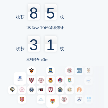
8
5
耶鲁大学
Ethics,PoliticsandEcobnomics
收获
枚
GPA:4.8+｜T:110+｜SAT:1400+
匈牙利某高中
US News TOP30名校累计
芝加哥大学
社会学
4.4+｜T:114+｜SAT:1560+
WLSA
3
1
收获
枚
芝加哥大学
经济社会政策
雅思:8
本科转学 offer
英国私立高中 Concord College Alevel
斯坦福大学
生物；生物工程
4.6+｜
Culver Academies
麻省理工学院
生物；生物工程
4.6+｜
Culver Academies
普林斯顿大学
生物；生物工程
4.6+｜
Culver Academies