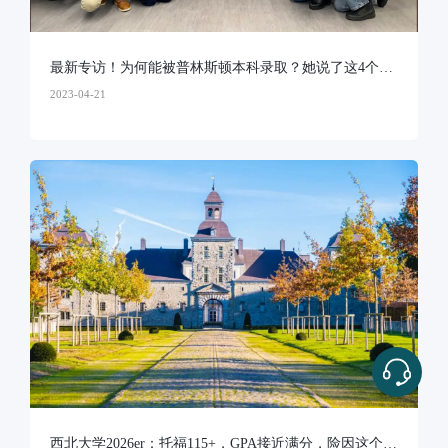
最新专访！为何能被普林斯顿本科录取？她说了这4个真
相...
2023-04-21
西北大学2026er：托福115+，GPA接近满分，险因这个