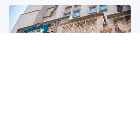
耶鲁2026er：用2天复盘完整个申请，我总结了这10条
「申请建议」
2023-04-21