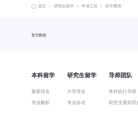
首页
研究生留学
申请工具
留学费用
暂无数据
本科留学
研究生留学
导师团队
最新排名
大学排名
本科执行导师
专业解析
专业排名
研究生规划导
活动规划
申请规划
海外名校导师
时间规划
文书赏析
前招生官导师
转学规划
留学费用
外籍文法导师