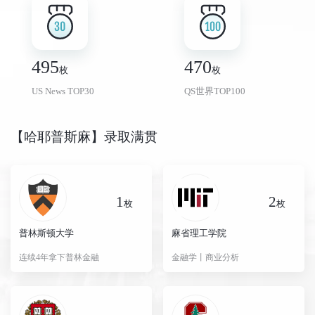
哈佛大学
Psychology
3.8+｜waive｜320+
匹兹堡大学
495
470
枚
枚
斯坦福大学
MS CS
3.9+｜waive｜330+
佐治亚理工学院
US News TOP30
QS世界TOP100
【哈耶普斯麻】录取满贯
Harvard University
MS in Data Science
3.9｜Waive｜330+3.5
University of California, Santa Barbara
哥伦比亚大学
运筹
3.81｜waive｜328
加州大学圣芭芭拉分校
1
2
枚
枚
普林斯顿大学
麻省理工学院
斯坦福大学
材料科学与工程
加州大学欧文分校
连续4年拿下普林金融
金融学丨商业分析
麻省理工学院
金融学
3.8+｜110+｜330+
西安交通大学