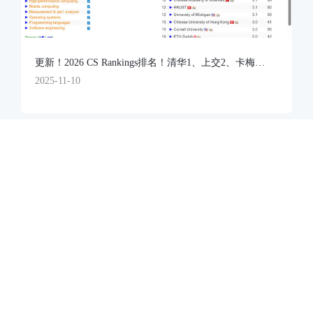
麻省理工学院
商业分析(BA)
3.9+｜免托｜330+
UCSD
更新！2026 CS Rankings排名！清华1、上交2、卡梅
3...UIUC比MIT还厉害？
2025-11-10