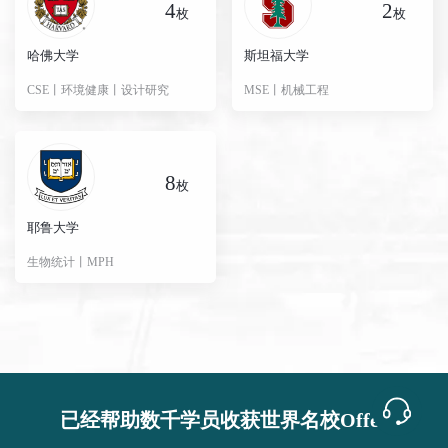
4
2
枚
枚
普林斯顿大学
Mathematics博士
3.8+｜97+｜336+
哈佛大学
斯坦福大学
CSE丨环境健康丨设计研究
MSE丨机械工程
华中科技大学+威斯康星大学麦迪逊分校
普林斯顿大学
金融学
NYU
8
枚
哈佛大学
免疫学
3.7+｜107+｜330+
中山大学
耶鲁大学
生物统计丨MPH
麻省理工学院
商业分析(BA)
3.9+｜免托｜330+
UCSD
耶鲁大学
计算机科学（CS）
3.8+｜无｜330+
石溪大学
麻省理工学院
机械工程博士
3.6+｜100+｜320+
清华大学
已经帮助数千学员收获世界名校Offer